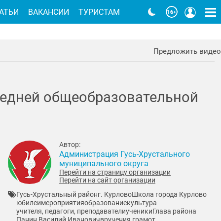
АТЬИ
ВАКАНСИИ
ТУРИСТАМ
Предложить видео
средней общеобразовательной
Автор:
Администрация Гусь-Хрустального
муниципального округа
Перейти на страницу организации
Перейти на сайт организации
Гусь-Хрустальный район
г. Курлово
Школа города Курлово
юбилеи
мероприятия
образование
культура
учителя, педагоги, преподаватели
ученики
Глава района
Панин Василий Иванович
вручения грамот