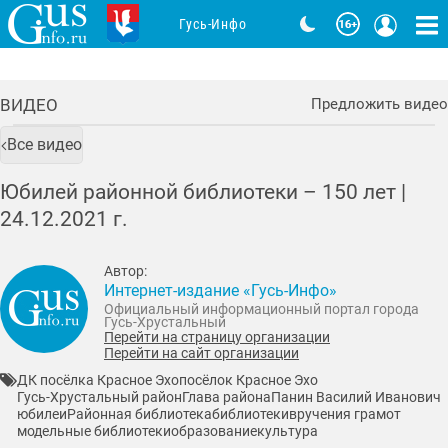
Гусь-Инфо
ВИДЕО
Предложить видео
Все видео
Юбилей районной библиотеки – 150 лет |
24.12.2021
г.
Автор:
Интернет-издание «Гусь-Инфо»
Официальный информационный портал города
Гусь-Хрустальный
Перейти на страницу организации
Перейти на сайт организации
ДК посёлка Красное Эхо
посёлок Красное Эхо
Гусь-Хрустальный район
Глава района
Панин Василий Иванович
юбилеи
Районная библиотека
библиотеки
вручения грамот
модельные библиотеки
образование
культура