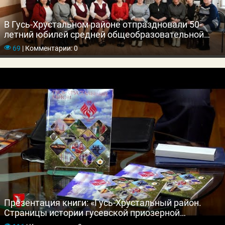
В Гусь-Хрустальном районе отпраздновали 50-
летний юбилей средней общеобразовательной
школы
69
|
Комментарии: 0
Презентация книги: «Гусь-Хрустальный район.
Страницы истории гусевской приозерной
мещеры»