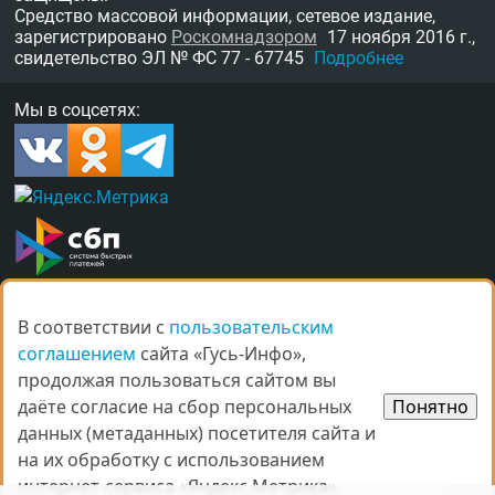
Средство массовой информации, сетевое издание,
зарегистрировано
Роскомнадзором
17 ноября 2016 г.,
свидетельство
ЭЛ № ФС 77 - 67745
Подробнее
Мы в соцсетях:
В соответствии с
В соответствии с
пользовательским
пользовательским
О нас
Награды
Правила
Контакты
соглашением
соглашением
сайта «Гусь-Инфо»,
сайта «Гусь-Инфо»,
Рекламные услуги в Гусь-Хрустальном
продолжая пользоваться сайтом вы
продолжая пользоваться сайтом вы
даёте согласие на сбор персональных
даёте согласие на сбор персональных
Понятно
Понятно
данных (метаданных) посетителя сайта и
данных (метаданных) посетителя сайта и
на их обработку с использованием
на их обработку с использованием
интернет-сервиса «Яндекс.Метрика».
интернет-сервиса «Яндекс.Метрика».
© Все права защищены.