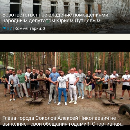
Безответственное владение помещениями
народным депутатом Юрием Лутцевым
87
|
Комментарии: 0
Глава города Соколов Алексей Николаевич не
выполняет свои обещания годами!!! Спортивная
общественность и депутаты сделали публичное