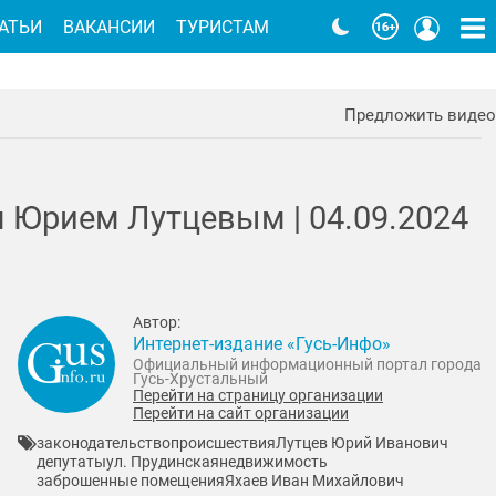
АТЬИ
ВАКАНСИИ
ТУРИСТАМ
Предложить видео
м Юрием Лутцевым |
04.09.2024
Автор:
Интернет-издание «Гусь-Инфо»
Официальный информационный портал города
Гусь-Хрустальный
Перейти на страницу организации
Перейти на сайт организации
законодательство
происшествия
Лутцев Юрий Иванович
депутаты
ул. Прудинская
недвижимость
заброшенные помещения
Яхаев Иван Михайлович