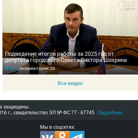
Подведение итогов работы за 2025 год от
депутата городского Совета Виктора Шохрина
905
|
Комментарии: 26
Все видео
а защищены.
16 г.,
свидетельство
ЭЛ № ФС 77 - 67745
Подробнее
Мы в соцсетях: