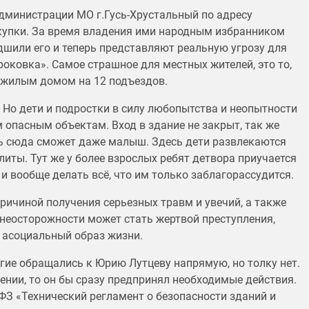
министрации МО г.Гусь-Хрустальный по адресу
окупки. За время владения ими народным избранником
удшили его и теперь представляют реальную угрозу для
ковка». Самое страшное для местных жителей, это то,
 жилым домом на 12 подъездов.
 Но дети и подростки в силу любопытства и неопытности
 опасным объектам. Вход в здание не закрыт, так же
уть сюда сможет даже малыш. Здесь дети развлекаются
иты. Тут же у более взрослых ребят детвора приучается
 и вообще делать всё, что им только заблагорассудится.
ричиной получения серьезных травм и увечий, а также
 неосторожности может стать жертвой преступления,
е асоциальный образ жизни.
огие обращались к Юрию Лутцеву напрямую, но толку нет.
ении, то он бы сразу предпринял необходимые действия.
-ФЗ «Технический регламент о безопасности зданий и