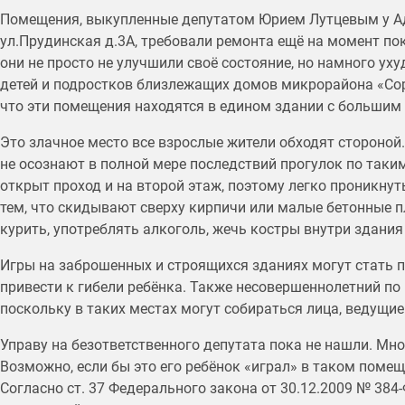
Помещения, выкупленные депутатом Юрием Лутцевым у Ад
ул.Прудинская д.3А, требовали ремонта ещё на момент п
они не просто не улучшили своё состояние, но намного ух
детей и подростков близлежащих домов микрорайона «Соро
что эти помещения находятся в едином здании с большим
Это злачное место все взрослые жители обходят стороной.
не осознают в полной мере последствий прогулок по таким
открыт проход и на второй этаж, поэтому легко проникн
тем, что скидывают сверху кирпичи или малые бетонные пл
курить, употреблять алкоголь, жечь костры внутри здания
Игры на заброшенных и строящихся зданиях могут стать п
привести к гибели ребёнка. Также несовершеннолетний по
поскольку в таких местах могут собираться лица, ведущи
Управу на безответственного депутата пока не нашли. Мн
Возможно, если бы это его ребёнок «играл» в таком помещ
Согласно ст. 37 Федерального закона от 30.12.2009 № 384