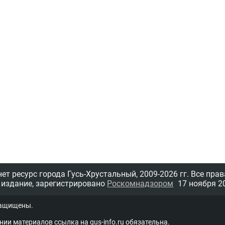
т ресурс города Гусь-Хрустальный,
2009-2026 гг.
Все прав
 издание, зарегистрировано
Роскомнадзором
17 ноября 20
защищены.
нии материалов ссыл­ка на
gus-info.ru
обя­за­тель­на.