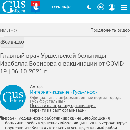
Гусь-Инфо
ВИДЕО
Предложить видео
Все видео
Главный врач Уршельской больницы
Изабелла Борисова о вакцинации от COVID-
19 |
06.10.2021
г.
Автор:
Интернет-издание «Гусь-Инфо»
Официальный информационный портал города
Гусь-Хрустальный
Перейти на страницу организации
Перейти на сайт организации
врачи, медицинские работники
вакцинация
обращения
больница посёлка Уршельский
больницы
COVID-19
коронавирус
Борисова Изабелла Анатольевна
Гусь-Хрустальный район