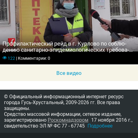
Профилактический рейд в г. Курлово по соб­лю­
дению са­нитар­но-эпи­деми­оло­гичес­ких тре­бова­
ний
122
|
Комментарии: 0
Все видео
© Официальный информационный интернет ресурс
города Гусь-Хрустальный,
2009-2026 гг.
Все права
защищены.
Средство массовой информации, сетевое издание,
зарегистрировано
Роскомнадзором
17 ноября 2016 г.,
свидетельство
ЭЛ № ФС 77 - 67745
Подробнее