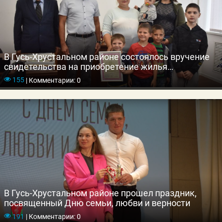
В Гусь-Хрустальном районе состоялось вручение
свидетельства на приобретение жилья
многодетной семье
155
|
Комментарии: 0
В Гусь-Хрустальном районе прошел праздник,
посвященный Дню семьи, любви и верности
191
|
Комментарии: 0