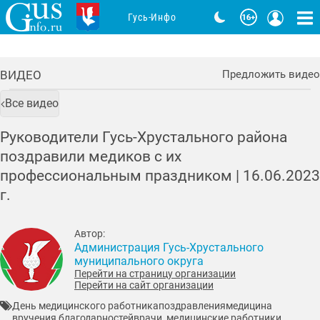
Гусь-Инфо
ВИДЕО
Предложить видео
Все видео
Руководители Гусь-Хрустального района
поздравили медиков с их
профессиональным праздником |
16.06.2023
г.
Автор:
Администрация Гусь-Хрустального
муниципального округа
Перейти на страницу организации
Перейти на сайт организации
День медицинского работника
поздравления
медицина
вручения благодарностей
врачи, медицинские работники