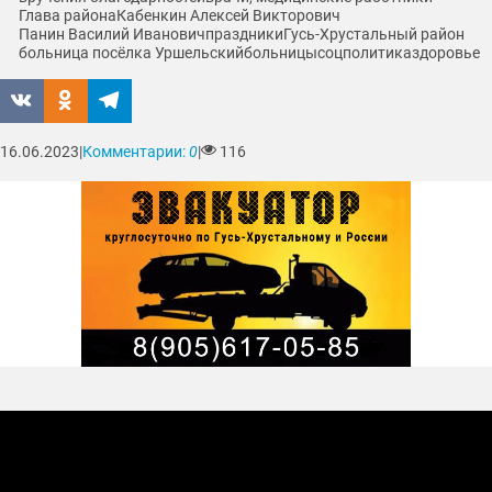
Глава района
Кабенкин Алексей Викторович
Панин Василий Иванович
праздники
Гусь-Хрустальный район
больница посёлка Уршельский
больницы
соцполитика
здоровье
16.06.2023
|
Комментарии:
0
|
116