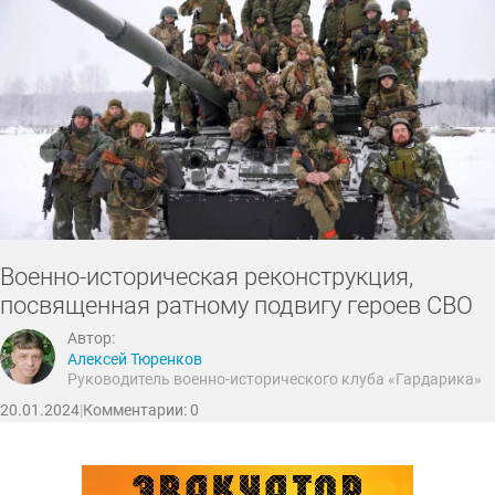
жилье
экология
пресс-конференции
конференции
уборки, субботники
выпускные
медицина
последние звонки
богослужения
архитектура
животные
Военно-историческая реконструкция,
посвященная ратному подвигу героев СВО
Автор:
Алексей Тюренков
Руководитель военно-исторического клуба «Гардарика»
20.01.2024
|
Комментарии: 0