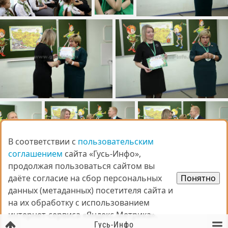
В соответствии с
В соответствии с
пользовательским
пользовательским
соглашением
соглашением
сайта «Гусь-Инфо»,
сайта «Гусь-Инфо»,
продолжая пользоваться сайтом вы
продолжая пользоваться сайтом вы
даёте согласие на сбор персональных
даёте согласие на сбор персональных
Понятно
Понятно
данных (метаданных) посетителя сайта и
данных (метаданных) посетителя сайта и
на их обработку с использованием
на их обработку с использованием
интернет-сервиса «Яндекс.Метрика».
интернет-сервиса «Яндекс.Метрика».
Гусь-Инфо