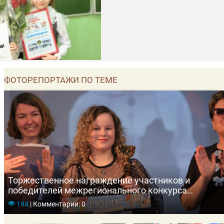
ФОТОРЕПОРТАЖИ ПО ТЕМЕ
Торжественное награждение участников и
победителей межрегионального конкурса
«Загляни в сказку»
194
|
Комментарии: 0