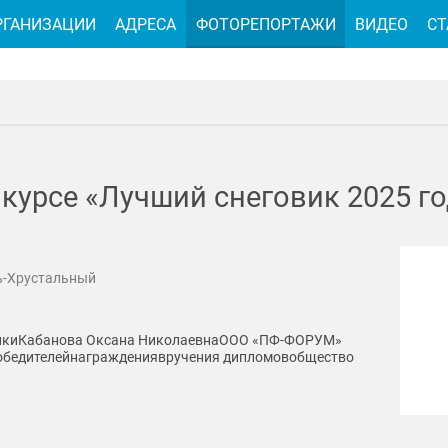
РГАНИЗАЦИИ
АДРЕСА
ФОТОРЕПОРТАЖИ
ВИДЕО
СТ
курсе «Лучший снеговик 2025 г
ь-Хрустальный
ики
Кабанова Оксана Николаевна
ООО «ПФ-ФОРУМ»
обедителей
награждения
вручения дипломов
общество