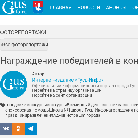
ГЛАВНАЯ
НОВОСТИ
АНОНСЫ
О
ФОТОРЕПОРТАЖИ
Все фоторепортажи
Награждение победителей в кон
Автор:
Интернет-издание «Гусь-Инфо»
Официальный информационный портал города Гус
Перейти на страницу организации
Перейти на сайт организации
городские конкурсы
конкурсы
Всемирный день снеговика
снегов
спонсорская помощь
Школа №1
школы
Гусь-Инфо
награждения п
праздники
развлечения
Администрация города