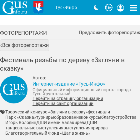
Гусь-Инфо
ФОТОРЕПОРТАЖИ
Предложить фоторепортаж
Все фоторепортажи
Фестиваль резьбы по дереву «Загляни в
сказку»
Автор:
Интернет-издание «Гусь-Инфо»
Официальный информационный портал города
Гусь-Хрустальный
Перейти на страницу организации
Перейти на сайт организации
Творческий конкурс «Загляни в сказку»
фестивали
Парк «Сказка»
турниры
образование
конкурсы
благоустройства
Игорь Володин
ДШИ имени Балакирева
ДШИ
танцевальные выступления
выступления
природа
Благотворительный Фонд «Шаг в жизнь»