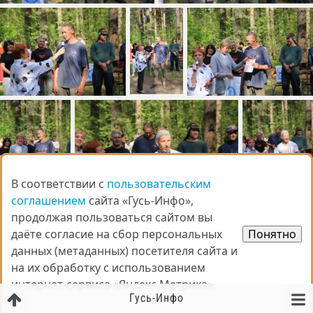
В соответствии с
В соответствии с
пользовательским
пользовательским
соглашением
соглашением
сайта «Гусь-Инфо»,
сайта «Гусь-Инфо»,
продолжая пользоваться сайтом вы
продолжая пользоваться сайтом вы
даёте согласие на сбор персональных
даёте согласие на сбор персональных
Понятно
Понятно
данных (метаданных) посетителя сайта и
данных (метаданных) посетителя сайта и
на их обработку с использованием
на их обработку с использованием
интернет-сервиса «Яндекс.Метрика».
интернет-сервиса «Яндекс.Метрика».
Гусь-Инфо