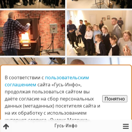
В соответствии с
В соответствии с
пользовательским
пользовательским
соглашением
соглашением
сайта «Гусь-Инфо»,
сайта «Гусь-Инфо»,
продолжая пользоваться сайтом вы
продолжая пользоваться сайтом вы
даёте согласие на сбор персональных
даёте согласие на сбор персональных
Понятно
Понятно
данных (метаданных) посетителя сайта и
данных (метаданных) посетителя сайта и
на их обработку с использованием
на их обработку с использованием
интернет-сервиса «Яндекс.Метрика».
интернет-сервиса «Яндекс.Метрика».
Гусь-Инфо