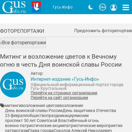
Гусь-Инфо
ФОТОРЕПОРТАЖИ
Предложить фоторепортаж
Все фоторепортажи
Митинг и возложение цветов к Вечному
огню в честь Дня воинской славы России
Автор:
Интернет-издание «Гусь-Инфо»
Официальный информационный портал города
Гусь-Хрустальный
Перейти на страницу организации
Перейти на сайт организации
митинги
возложения цветов
возложение
День воинской славы России
День защитника Отечества
23 февраля
общество
праздники
церемонии
проспект 50 лет Советской Власти
Вечный огонь
военно-патриотические акции
патриотические мероприятия
патриотизм
Глава города
Соколов Алексей Николаевич