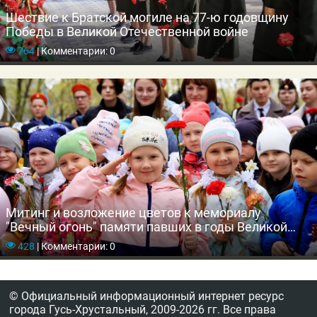
Шествие к Братской могиле на 77-ю годовщину
Победы в Великой Отечественной войне
764
|
Комментарии: 0
Митинг и возложение цветов к мемориалу
"Вечный огонь" памяти павших в годы Великой
Отечественной войны
428
|
Комментарии: 0
© Официальный информационный интернет ресурс
города Гусь-Хрустальный,
2009-2026 гг.
Все права