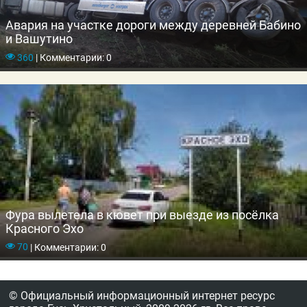
Авария на участке дороги между деревней Бабино
и Вашутино
360
|
Комментарии: 0
Фура вылетела в кювет при выезде из посёлка
Красного Эхо
70
|
Комментарии: 0
© Официальный информационный интернет ресурс