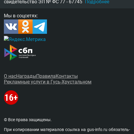
свидетельство
ЭЛ № ФС 77 - 67745
Подробнее
Мы в соцсетях:
О нас
Награды
Правила
Контакты
Рекламные услуги в Гусь-Хрустальном
© Все права защищены.
При копировании материалов ссыл­ка на
gus-info.ru
обя­за­тель­