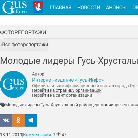
ГЛАВНАЯ
НОВОСТИ
АНОНСЫ
О
ФОТОРЕПОРТАЖИ
Все фоторепортажи
Молодые лидеры Гусь-Хрусталь
Автор:
Интернет-издание «Гусь-Инфо»
Официальный информационный портал города Гус
Перейти на страницу организации
Перейти на сайт организации
Молодые лидеры
Гусь-Хрустальный район
церемонии
презентаци
18.11.2019
|
Комментарии:
1
|
47