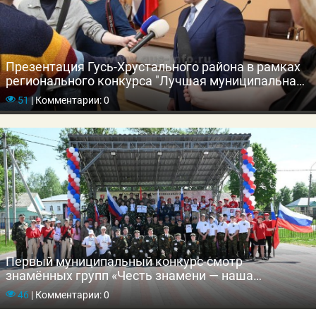
Презентация Гусь-Хрустального района в рамках
регионального конкурса "Лучшая муниципальная
практика"
51
|
Комментарии: 0
Первый муниципальный конкурс-смотр
знамённых групп «Честь знамени — наша
гордость»
46
|
Комментарии: 0