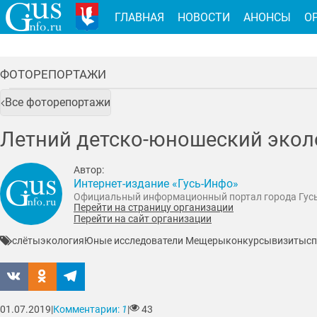
ГЛАВНАЯ
НОВОСТИ
АНОНСЫ
О
ФОТОРЕПОРТАЖИ
Все фоторепортажи
Летний детско-юношеский экол
Автор:
Интернет-издание «Гусь-Инфо»
Официальный информационный портал города Гус
Перейти на страницу организации
Перейти на сайт организации
слёты
экология
Юные исследователи Мещеры
конкурсы
визиты
с
01.07.2019
|
Комментарии:
1
|
43