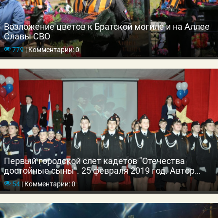
Возложение цветов к Братской могиле и на Аллее
Славы СВО
779
|
Комментарии: 0
Первый городской слет кадетов "Отечества
достойные сыны". 25 февраля 2019 год. Автор
фото: Юрий Смирнов
54
|
Комментарии: 0