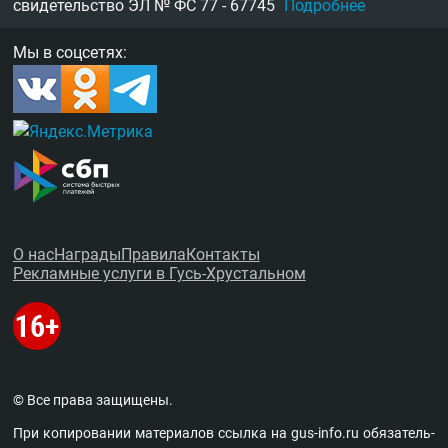
свидетельство
ЭЛ № ФС 77 - 67745
Подробнее
Мы в соцсетях:
О нас
Награды
Правила
Контакты
Рекламные услуги в Гусь-Хрустальном
© Все права защищены.
При копировании материалов ссыл­ка на
gus-info.ru
обя­за­тель­