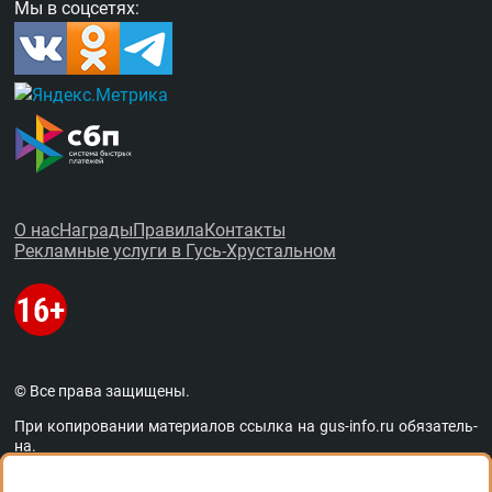
Мы в соцсетях:
О нас
Награды
Правила
Контакты
Рекламные услуги в Гусь-Хрустальном
© Все права защищены.
При копировании материалов ссыл­ка на
gus-info.ru
обя­за­тель­
на.
За содержание рекламных объявлений администра­ция пор­та­
ла от­вет­ствен­но­сти не несёт. Остав­ля­ем за со­бой пра­во ре­дак­