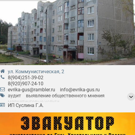
ул. Коммунистическая, 2
8(904)251-39-02
8(920)907-24-10
evrika-gus@rambler.ru
info@evrika-gus.ru
аудит
выявление общественного мнения
маркетинговые услуги
ИП Суслина Г.А.
разработка документации
услуги менеджмента
юридические услуги