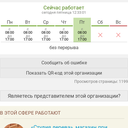
Сейчас работает
сегодня пятница 12:33:01
Пн
Вт
Ср
Чт
Пт
Сб
Вс
с
с
с
с
с
×
×
08:00
08:00
08:00
08:00
08:00
до
до
до
до
до
17:00
17:00
17:00
17:00
17:00
без перерыва
Сообщить об ошибке
Показать QR-код этой организации
Просмотров страницы: 1199
Являетесь представителем этой организации?
В ЭТОЙ СФЕРЕ РАБОТАЮТ
«Студия дерева», магазин при