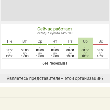
Сейчас работает
сегодня субота 14:56:10
Пн
Вт
Ср
Чт
Пт
Сб
Вс
с
с
с
с
с
с
с
08:00
08:00
08:00
08:00
08:00
08:00
08:00
до
до
до
до
до
до
до
19:00
19:00
19:00
19:00
19:00
18:00
16:00
без перерыва
Являетесь представителем этой организации?