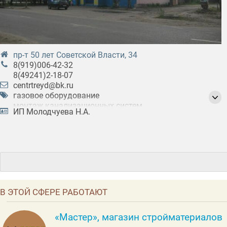
пр-т 50 лет Советской Власти, 34
8(919)006-42-32
8(49241)2-18-07
centrtreyd@bk.ru
газовое оборудование
монтаж канализационных систем
ИП Молодчуева Н.А.
монтаж систем водоснабжения
монтаж систем отопления
отопительное оборудование
сантехника
сервисное обслуживание
системы водоотведения
фурнитура сантехническая
В ЭТОЙ СФЕРЕ РАБОТАЮТ
«Мастер», магазин стройматериалов