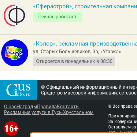
«Сферастрой», строительная компан
Сейчас работает
«Колор», рекламная производственн
ул. Старых Большевиков, 3а, «Угарка»
Откроется в понедельник в 08:30
© Официальный информационный интерне
Средство массовой информации, сетевое
О нас
Награды
Правила
Контакты
© Все права 
Рекламные услуги в Гусь-Хрустальном
При копирова
За содержание
Остав­ля­ем за 
дать с мне­ни­