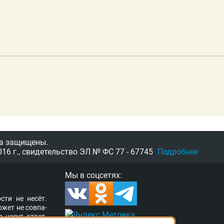
а защищены.
16 г.,
свидетельство
ЭЛ № ФС 77 - 67745
Подробнее
Мы в соцсетях:
­сти не несёт.
о­жет не сов­па­
в несут от­вет­