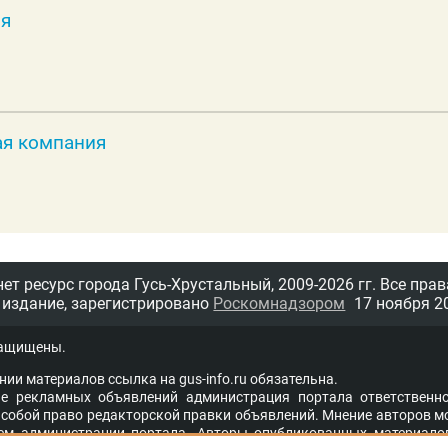
ия
ая компания
т ресурс города Гусь-Хрустальный,
2009-2026 гг.
Все прав
 издание, зарегистрировано
Роскомнадзором
17 ноября 20
защищены.
нии материалов ссыл­ка на
gus-info.ru
обя­за­тель­на.
 рекламных объявлений администра­ция пор­та­ла от­вет­ствен­но
со­бой пра­во ре­дак­тор­ской прав­ки объ­яв­ле­ний. Мне­ние ав­то­ров м
ем адми­ни­стра­ции пор­та­ла. Ав­то­ры опуб­ли­ко­ван­ных ма­те­ри­а­ло