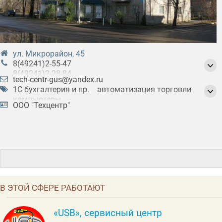
ул. Микрорайон, 45
8(49241)2-55-47
8(49241)2-28-84
tech-centr-gus@yandex.ru
8(49241) 2-57-18
1С бухгалтерия и пр.
автоматизация торговли
компьютеры
ООО "Техцентр"
корпоративное обслуживание ПК
настройка компьютеров
ноутбуки
обслуживания компьютерных сетей
оргтехника
предоставление программного обеспечения
ремонт компьютеров
ремонт оргтехники
ремонт офисной техники
торговое оборудование
В ЭТОЙ СФЕРЕ РАБОТАЮТ
электронный документооборот
«USB», сервисный центр