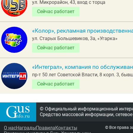
ул. Микрорайон, 43, вход с торца
Сейчас работает
«Колор», рекламная производственн
ул. Старых Большевиков, 3а, «Угарка»
Сейчас работает
«Интеграл», компания по обслужива
пр-т 50 лет Советской Власти, 8 корп. 3, бы
Сейчас работает
© Официальный информационный интерне
Средство массовой информации, сетевое
О нас
Награды
Правила
Контакты
© Все права 