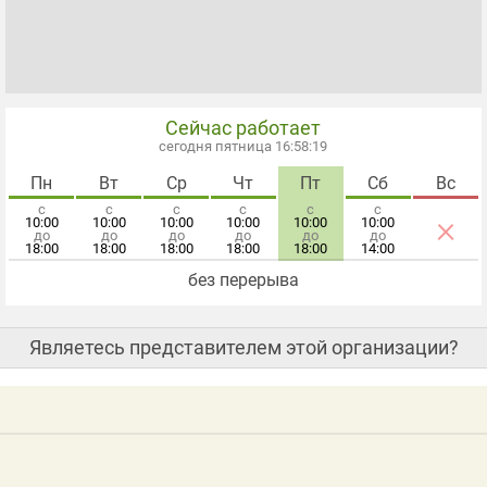
Сейчас работает
сегодня пятница 16:58:20
Пн
Вт
Ср
Чт
Пт
Сб
Вс
с
с
с
с
с
с
×
10:00
10:00
10:00
10:00
10:00
10:00
до
до
до
до
до
до
18:00
18:00
18:00
18:00
18:00
14:00
без перерыва
Являетесь представителем этой организации?