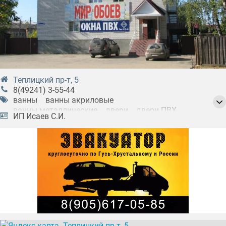
Теплицкий пр-т, 5
8(49241) 3-55-44
ванны
ванны акриловые
ванны металлические
двери
двери ПВХ
ИП Исаев С.И.
двери входные
двери межкомнатные
двери металлические
душевые кабины
зеркала
зеркала в ванну
карнизы для штор
керамическая платка
клеи для обоев
ламинат
линолеум
мебель для ванных комнат
напольное покрытие
обои
обои в детскую комнату
отделочные материалы
полотенцесушители
потолочные плинтуса
потолочные плитки
сантехника
унитазы
фурнитура дверная