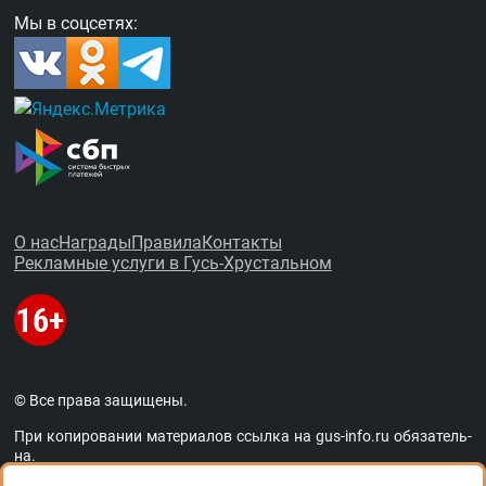
Мы в соцсетях:
О нас
Награды
Правила
Контакты
Рекламные услуги в Гусь-Хрустальном
© Все права защищены.
При копировании материалов ссыл­ка на
gus-info.ru
обя­за­тель­
на.
За содержание рекламных объявлений администра­ция пор­та­