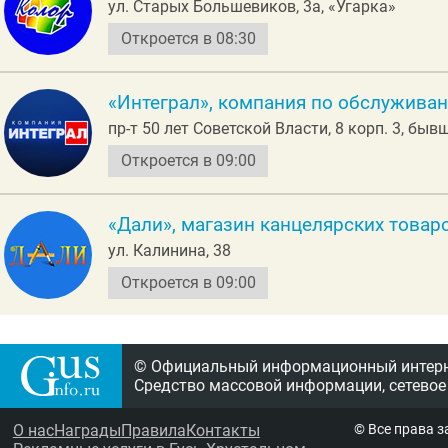
ул. Старых Большевиков, 3а, «Угарка»
Откроется в 08:30
«Интеграл», компания по обслужива
пр-т 50 лет Советской Власти, 8 корп. 3, бы
Откроется в 09:00
«Дали», магазин канцелярских товар
ул. Калинина, 38
Откроется в 09:00
© Официальный информационный интерне
Средство массовой информации, сетевое
О нас
Награды
Правила
Контакты
© Все права 