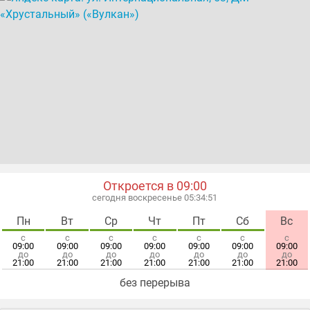
обучение мыловарению
обучение плетению из бусин
обучение флористики
обучение шитью
обучению квилтингу
развитие моторики
развитие творческих способностей
творческие кружки и секции
Откроется в 09:00
сегодня воскресенье 05:34:52
Пн
Вт
Ср
Чт
Пт
Сб
Вс
с
с
с
с
с
с
с
09:00
09:00
09:00
09:00
09:00
09:00
09:00
до
до
до
до
до
до
до
21:00
21:00
21:00
21:00
21:00
21:00
21:00
без перерыва