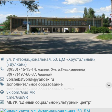
ул. Интернациональная, 53, ДМ «Хрустальный»
(«Вулкан»)
8(930)746-13-14
,
мастер, Ольга Владимировна
8(977)497-60-37
,
Николай
volshebstvoruk@yandex.ru
дополнительное образование
дополнительное образование детей
vk.com/Gus_VR
обучение вышивке
обучение вязанию
t.me/GusVR
обучение изготовлению мягких игрушек
МБУК "Единый социально-культурный центр"
обучение кожевенному делу
обучение лепке из глины