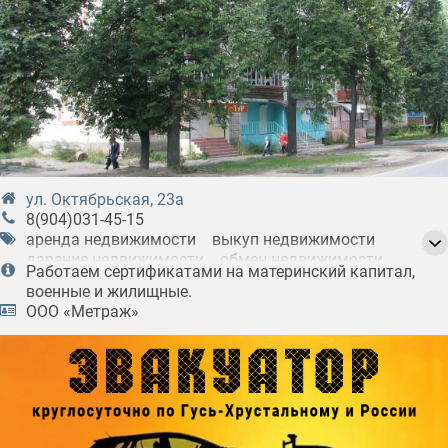
ул. Октябрьская, 23а
8(904)031-45-15
аренда недвижимости
выкуп недвижимости
дарение недвижимости
обмен недвижимости
Работаем сертификатами на материнский капитал,
оценка недвижимости
покупка недвижимости
военные и жилищные.
помощь в оформлении ипотеки
ООО «Метраж»
продажа недвижимости
узаконивание перепланировки
услуги по приватизации