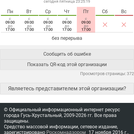
сегодня пятница 23:25:19
Пн
Вт
Ср
Чт
Пт
Сб
Вс
с
с
с
с
с
×
×
09:00
09:00
09:00
09:00
09:00
до
до
до
до
до
17:00
17:00
17:00
17:00
17:00
без перерыва
Сообщить об ошибке
Показать QR-код этой организации
Просмотров страницы: 372
Являетесь представителем этой организации?
© Официальный информационный интернет ресурс
города Гусь-Хрустальный,
2009-2026 гг.
Все права
защищены.
Средство массовой информации, сетевое издание,
зарегистрировано
Роскомнадзором
17 ноября 2016 г.,