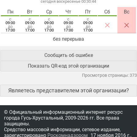
сегодня воскресенье 00:30:45
Пн
Вт
Ср
Чт
Пт
Сб
Вс
с
с
с
с
с
×
×
09:00
09:00
09:00
09:00
09:00
до
до
до
до
до
17:00
17:00
17:00
17:00
17:00
без перерыва
Сообщить об ошибке
Показать QR-код этой организации
Просмотров страницы: 373
Являетесь представителем этой организации?
© Официальный информационный интернет ресурс
города Гусь-Хрустальный,
2009-2026 гг.
Все права
защищены.
Средство массовой информации, сетевое издание,
зарегистрировано
Роскомнадзором
17 ноября 2016 г.,