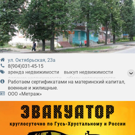
ул. Октябрьская, 23а
8(904)031-45-15
аренда недвижимости
выкуп недвижимости
дарение недвижимости
обмен недвижимости
Работаем сертификатами на материнский капитал,
оценка недвижимости
покупка недвижимости
военные и жилищные.
помощь в оформлении ипотеки
ООО «Метраж»
продажа недвижимости
узаконивание перепланировки
услуги по приватизации