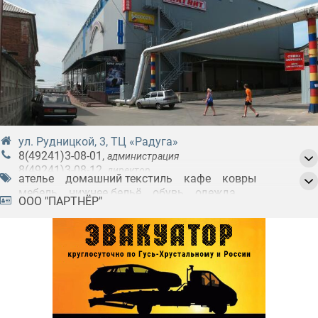
ул. Рудницкой, 3, ТЦ «Радуга»
8(49241)3-08-01
,
администрация
8(49241)3-08-12
,
директор
ателье
домашний текстиль
кафе
ковры
8(4922)44-37-21
,
доб. 107. По вопросам аренды
мебель
нижнее бельё
обувь
одежда
8(4922)44-37-21
,
доб. 138. По вопросам рекламы
ООО "ПАРТНЁР"
салоны красоты
сдача в аренду помещений и офисов
сдача в аренду торговых площадей
товары для детей
торговые центры