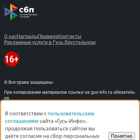
О нас
Награды
Правила
Контакты
Рекламные услуги в Гусь-Хрустальном
© Все права защищены.
При копировании материалов ссыл­ка на
gus-info.ru
обя­за­тель­
на.
За содержание рекламных объявлений администра­ция пор­та­
ла от­вет­ствен­но­сти не несёт. Остав­ля­ем за со­бой пра­во ре­дак­
В соответствии с
В соответствии с
пользовательским
пользовательским
тор­ской прав­ки объ­яв­ле­ний. Мне­ние ав­то­ров мо­жет не сов­па­
соглашением
соглашением
сайта «Гусь-Инфо»,
сайта «Гусь-Инфо»,
дать с мне­ни­ем адми­ни­стра­ции пор­та­ла. Ав­то­ры опуб­ли­ко­ван­
ных ма­те­ри­а­лов несут от­вет­ствен­ность за под­бор и точ­ность
продолжая пользоваться сайтом вы
продолжая пользоваться сайтом вы
при­ве­дён­ных фак­тов. Ес­ли вы счи­та­е­те, что на пор­та­ле раз­ме­
даёте согласие на сбор персональных
даёте согласие на сбор персональных
Понятно
Понятно
ще­ны ма­те­ри­а­лы, на­ру­ша­ю­щие ва­ши пра­ва, по­ро­ча­щие ва­шу