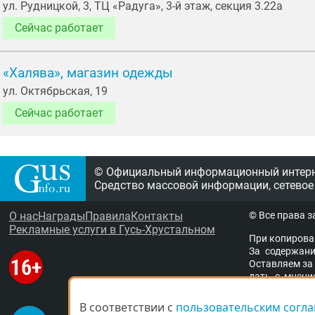
ул. Рудницкой, 3, ТЦ «Радуга», 3-й этаж, секция 3.22а
Сейчас работает
«Халява», магазин одежды
ул. Октябрьская, 19
Сейчас работает
© Официальный информационный интерне
Средство массовой информации, сетевое
О нас
Награды
Правила
Контакты
© Все права 
Рекламные услуги в Гусь-Хрустальном
При копирова
За содержание
Остав­ля­ем за 
дать с мне­ни­
ствен­ность за 
ще­ны ма­те­ри­
В соответствии с
В соответствии с
пользовательским согл
пользовательским согл
адми­ни­стра­ци