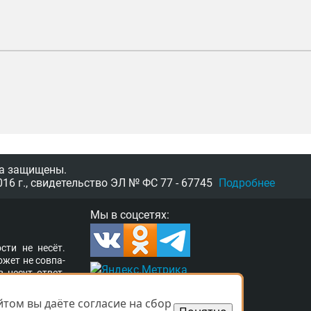
а защищены.
16 г.,
свидетельство
ЭЛ № ФС 77 - 67745
Подробнее
Мы в соцсетях:
­сти не несёт.
о­жет не сов­па­
в несут от­вет­
ор­та­ле раз­ме­
а свя­зать­ся с
том вы даёте согласие на сбор
том вы даёте согласие на сбор
­ших прав. Ва­ши