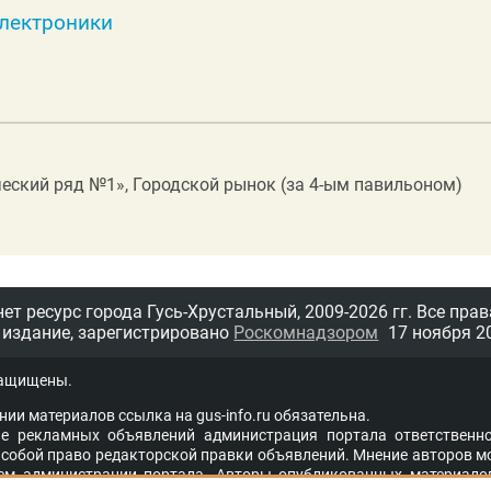
электроники
еческий ряд №1», Городской рынок (за 4-ым павильоном)
т ресурс города Гусь-Хрустальный,
2009-2026 гг.
Все прав
 издание, зарегистрировано
Роскомнадзором
17 ноября 20
защищены.
нии материалов ссыл­ка на
gus-info.ru
обя­за­тель­на.
 рекламных объявлений администра­ция пор­та­ла от­вет­ствен­но
со­бой пра­во ре­дак­тор­ской прав­ки объ­яв­ле­ний. Мне­ние ав­то­ров м
ем адми­ни­стра­ции пор­та­ла. Ав­то­ры опуб­ли­ко­ван­ных ма­те­ри­а­ло