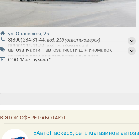
ул. Орловская, 26
8(800)234-31-44
,
доб. 238 (отдел иномарок)
8(800)234-31-44
,
доб. 230 (отдел ВАЗ)
автозапчасти
автозапчасти для иномарок
8(800)234-31-44
,
доб. 233 (отдел ГАЗ и автоэмали)
автозапчасти для отечественных авто
ООО "Инструмент"
автомасла
автотовары
автохимия
автоэмали
аккумуляторы (АКБ)
аксессуары для авто
аудиотехника для авто
запчасти для автомобиля на заказ
запчасти для грузовых автомобилей
запчасти для грузовых иномарок
запчасти для иномарок
инструменты
колесные диски
малярное оборудование
расходные материалы для авто
шины
В ЭТОЙ СФЕРЕ РАБОТАЮТ
«АвтоПаскер», сеть магазинов автоз