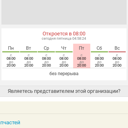
Откроется в 08:00
сегодня пятница 04:58:25
Пн
Вт
Ср
Чт
Пт
Сб
Вс
с
с
с
с
с
с
с
08:00
08:00
08:00
08:00
08:00
08:00
08:00
до
до
до
до
до
до
до
20:00
20:00
20:00
20:00
20:00
20:00
20:00
без перерыва
Являетесь представителем этой организации?
апчастей