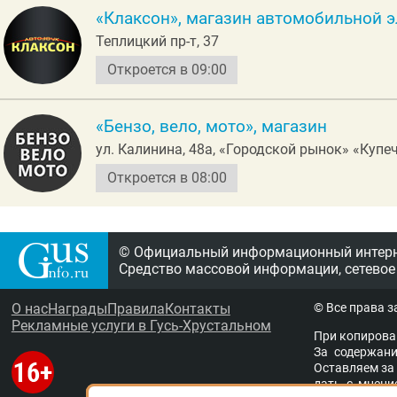
«Клаксон», магазин автомобильной 
Теплицкий пр-т, 37
Откроется в 09:00
«Бензо, вело, мото», магазин
ул. Калинина, 48а, «Городской рынок» «Куп
Откроется в 08:00
© Официальный информационный интерне
Средство массовой информации, сетевое
О нас
Награды
Правила
Контакты
© Все права 
Рекламные услуги в Гусь-Хрустальном
При копирова
За содержание
Остав­ля­ем за 
дать с мне­ни­