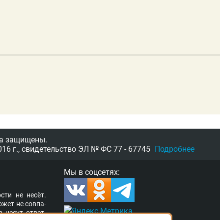
а защищены.
16 г.,
свидетельство
ЭЛ № ФС 77 - 67745
Подробнее
Мы в соцсетях:
­сти не несёт.
о­жет не сов­па­
в несут от­вет­