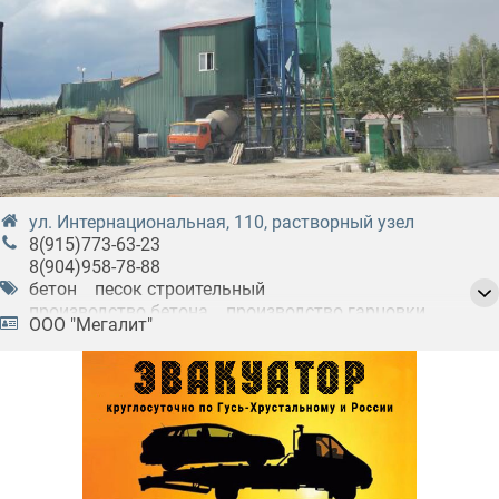
ул. Интернациональная, 110, растворный узел
8(915)773-63-23
8(904)958-78-88
бетон
песок строительный
производство бетона
производство гарцовки
ООО "Мегалит"
производство железобетонных изделий
производство строительных материалов
производство цементного раствора
растворно-бетонные узлы
цемент
щебень