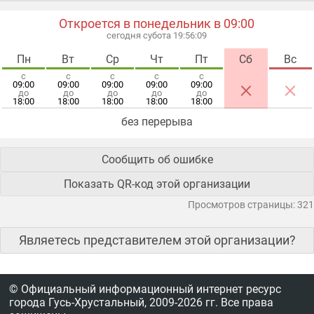
Откроется в понедельник в 09:00
сегодня субота 19:56:09
Пн
Вт
Ср
Чт
Пт
Сб
Вс
с
с
с
с
с
×
×
09:00
09:00
09:00
09:00
09:00
до
до
до
до
до
18:00
18:00
18:00
18:00
18:00
без перерыва
Сообщить об ошибке
Показать QR-код этой организации
Просмотров страницы: 321
Являетесь представителем этой организации?
© Официальный информационный интернет ресурс
города Гусь-Хрустальный,
2009-2026 гг.
Все права