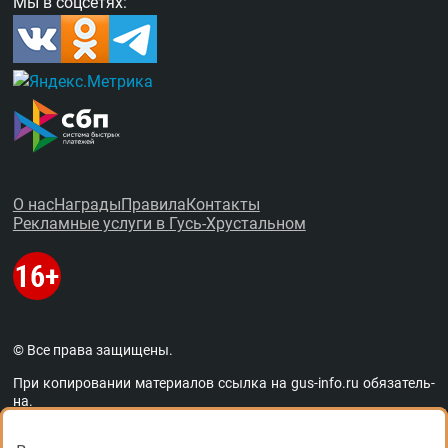
Мы в соцсетях:
О нас
Награды
Правила
Контакты
Рекламные услуги в Гусь-Хрустальном
© Все права защищены.
При копировании материалов ссыл­ка на
gus-info.ru
обя­за­тель­
на.
За содержание рекламных объявлений администра­ция пор­та­
ла от­вет­ствен­но­сти не несёт. Остав­ля­ем за со­бой пра­во ре­дак­