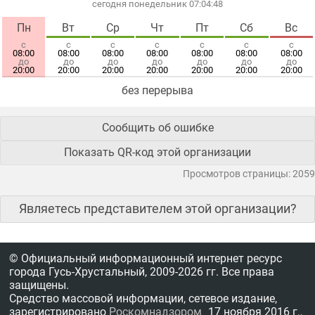
сегодня понедельник 07:04:49
Пн
Вт
Ср
Чт
Пт
Сб
Вс
с
с
с
с
с
с
с
08:00
08:00
08:00
08:00
08:00
08:00
08:00
до
до
до
до
до
до
до
20:00
20:00
20:00
20:00
20:00
20:00
20:00
без перерыва
Сообщить об ошибке
Показать QR-код этой организации
Просмотров страницы: 2059
Являетесь представителем этой организации?
© Официальный информационный интернет ресурс
города Гусь-Хрустальный,
2009-2026 гг.
Все права
защищены.
Средство массовой информации, сетевое издание,
зарегистрировано
Роскомнадзором
17 ноября 2016 г.,