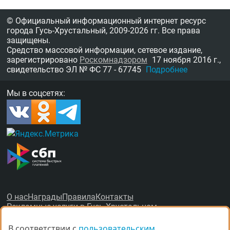
© Официальный информационный интернет ресурс
города Гусь-Хрустальный,
2009-2026 гг.
Все права
защищены.
Средство массовой информации, сетевое издание,
зарегистрировано
Роскомнадзором
17 ноября 2016 г.,
свидетельство
ЭЛ № ФС 77 - 67745
Подробнее
Мы в соцсетях:
О нас
Награды
Правила
Контакты
Рекламные услуги в Гусь-Хрустальном
В соответствии с
В соответствии с
пользовательским
пользовательским