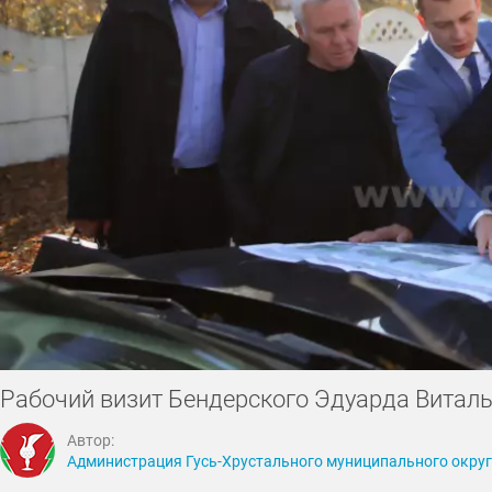
Рабочий визит Бендерского Эдуарда Виталь
Автор:
Администрация Гусь-Хрустального муниципального окру