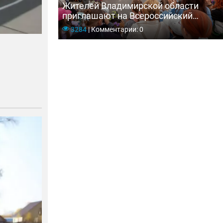
Жителей Владимирской области
приглашают на Всероссийский
фестиваль уличных театров и
3284
|
Комментарии: 0
театров на улице