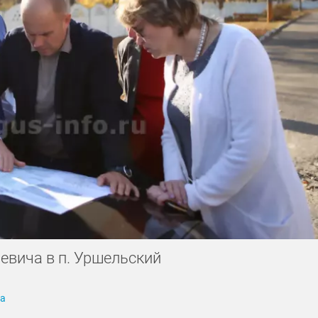
евича в п. Уршельский
га