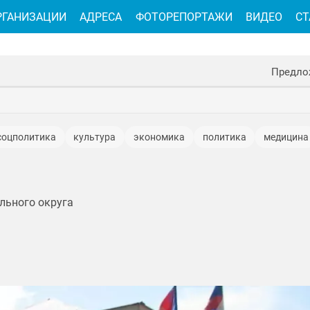
РГАНИЗАЦИИ
АДРЕСА
ФОТОРЕПОРТАЖИ
ВИДЕО
СТ
Предло
соцполитика
культура
экономика
политика
медицина
природа
история
промышленность
благоустройства
нспорт
туризм
строительство
жилье
развлечения
льного округа
тные
юмор