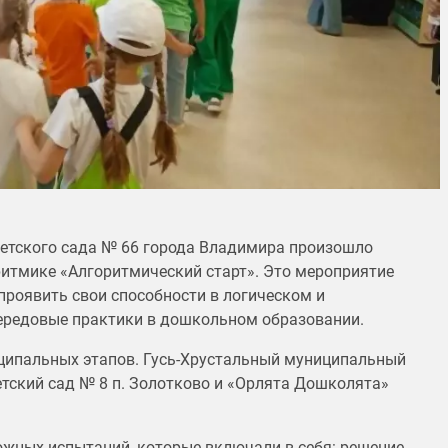
детского сада № 66 города Владимира произошло
итмике «Алгоритмический старт». Это мероприятие
проявить свои способности в логическом и
передовые практики в дошкольном образовании.
иципальных этапов. Гусь-Хрустальный муниципальный
тский сад № 8 п. Золотково и «Орлята Дошколята»
жных испытаний, которые включали в себя: решение