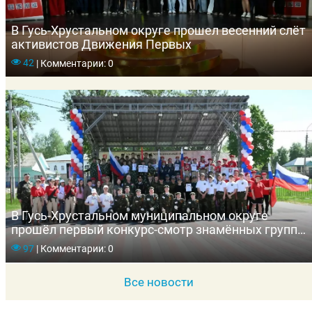
В Гусь-Хрустальном округе прошел весенний слёт
активистов Движения Первых
42
|
Комментарии: 0
В Гусь-Хрустальном муниципальном округе
прошёл первый конкурс-смотр знамённых групп
«Честь знамени — наша гордость»
97
|
Комментарии: 0
Все новости