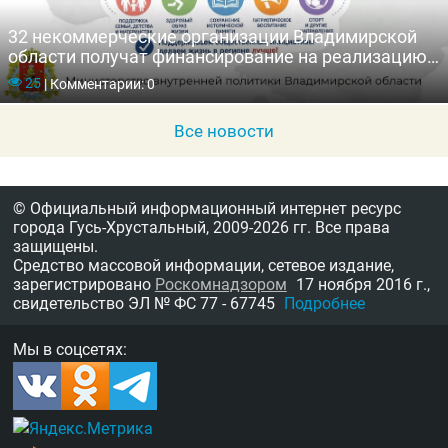
32 некоммерческие организации Владимирской
области получат финансирование на реализацию
общественно значимых инициатив
25
|
Комментарии: 0
Все новости
© Официальный информационный интернет ресурс
города Гусь-Хрустальный,
2009-2026 гг.
Все права
защищены.
Средство массовой информации, сетевое издание,
зарегистрировано
Роскомнадзором
17 ноября 2016 г.,
свидетельство
ЭЛ № ФС 77 - 67745
Подробнее
Мы в соцсетях: