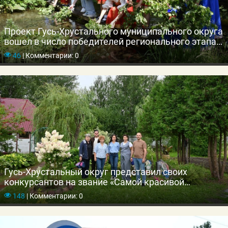
Проект Гусь-Хрустального муниципального округа
вошел в число победителей регионального этапа
конкурса «Лучшая муниципальная практика»
46
|
Комментарии: 0
Гусь-Хрустальный округ представил своих
конкурсантов на звание «Самой красивой
деревни»
148
|
Комментарии: 0