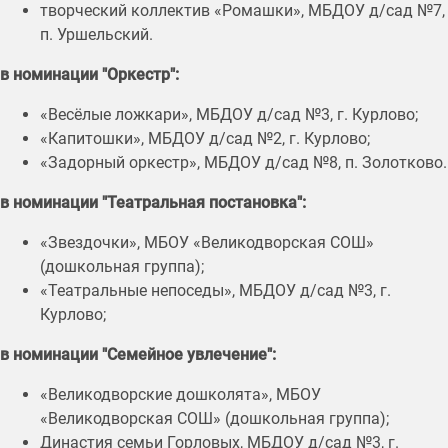
творческий коллектив «Ромашки», МБДОУ д/сад №7,
п. Уршельский.
в номинации "Оркестр":
«Весёлые ложкари», МБДОУ д/сад №3, г. Курлово;
«Капитошки», МБДОУ д/сад №2, г. Курлово;
«Задорный оркестр», МБДОУ д/сад №8, п. Золотково.
в номинации "Театральная постановка":
«Звездочки», МБОУ «Великодворская СОШ»
(дошкольная группа);
«Театральные непоседы», МБДОУ д/сад №3, г.
Курлово;
в номинации "Семейное увлечение":
«Великодворские дошколята», МБОУ
«Великодворская СОШ» (дошкольная группа);
Династия семьи Горловых, МБДОУ д/сад №3, г.