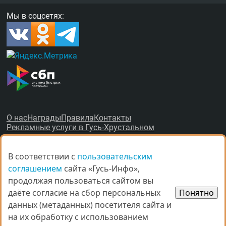
Мы в соцсетях:
О нас
Награды
Правила
Контакты
Рекламные услуги в Гусь-Хрустальном
В соответствии с
В соответствии с
пользовательским
пользовательским
соглашением
соглашением
сайта «Гусь-Инфо»,
сайта «Гусь-Инфо»,
продолжая пользоваться сайтом вы
продолжая пользоваться сайтом вы
даёте согласие на сбор персональных
даёте согласие на сбор персональных
Понятно
Понятно
© Все права защищены.
данных (метаданных) посетителя сайта и
данных (метаданных) посетителя сайта и
При копировании материалов ссыл­ка на
gus-info.ru
обя­за­тель­
на их обработку с использованием
на их обработку с использованием
на.