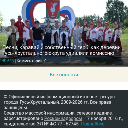
Песни, каравай и собственный герб: как деревни
Гусь-Хрустального округа удивляли комиссию
конкурса «Самая красивая деревня»
583
|
Комментарии: 0
Все новости
© Официальный информационный интернет ресурс
города Гусь-Хрустальный,
2009-2026 гг.
Все права
защищены.
Средство массовой информации, сетевое издание,
зарегистрировано
Роскомнадзором
17 ноября 2016 г.,
свидетельство
ЭЛ № ФС 77 - 67745
Подробнее