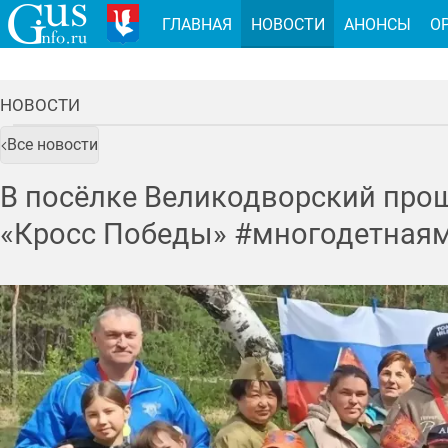
ГЛАВНАЯ
НОВОСТИ
АНОНСЫ
О
НОВОСТИ
Все новости
В посёлке Великодворский про
«Кросс Победы» #многодетная