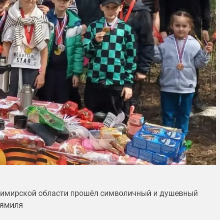
адимирской области прошёл символичный и душевный
аямиля