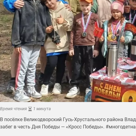
Время чтения
1 минута
В посёлке Великодворский Гусь-Хрустального района Вл
забег в честь Дня Победы — «Кросс Победы». #многодетн