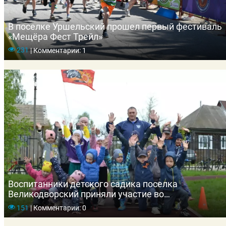
В поселке Уршельский прошел первый фестиваль
«Мещёра Фест Трейл»
231
|
Комментарии: 1
Воспитанники детского садика поселка
Великодворский приняли участие во
Всероссийской акции «Кросс Победы»
151
|
Комментарии: 0