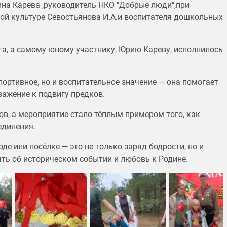
на Карева ,руководитель НКО "Добрые люди",при
ой культуре Севостьянова И.А.и воспитателя дошкольных
га, а самому юному участнику, Юрию Кареву, исполнилось
ортивное, но и воспитательное значение — она помогает
ажение к подвигу предков.
ов, а мероприятие стало тёплым примером того, как
единения.
е или посёлке — это не только заряд бодрости, но и
ять об историческом событии и любовь к Родине.