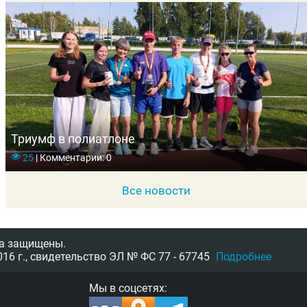
Триумф в полиатлоне
25
|
Комментарии: 0
Все новости
а защищены.
16 г.,
свидетельство
ЭЛ № ФС 77 - 67745
Подробнее
Мы в соцсетях: