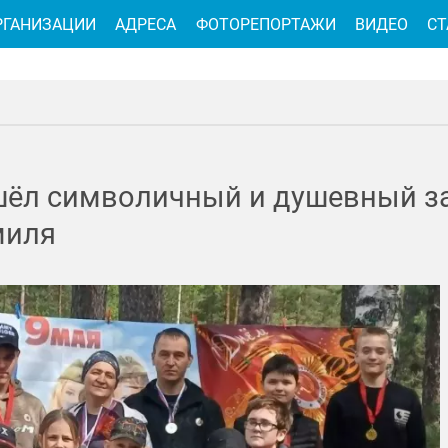
РГАНИЗАЦИИ
АДРЕСА
ФОТОРЕПОРТАЖИ
ВИДЕО
СТ
шёл символичный и душевный за
миля