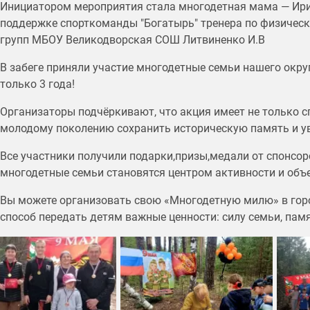
Инициатором мероприятия стала многодетная мама — Ири
поддержке спорткоманды "Богатырь" тренера по физическ
групп МБОУ Великодворская СОШ Литвиненко И.В
В забеге приняли участие многодетные семьи нашего окру
только 3 года!
Организаторы подчёркивают, что акция имеет не только сп
молодому поколению сохранить историческую память и ув
Все участники получили подарки,призы,медали от спонсор
многодетные семьи становятся центром активности и объ
Вы можете организовать свою «Многодетную милю» в город
способ передать детям важные ценности: силу семьи, пам