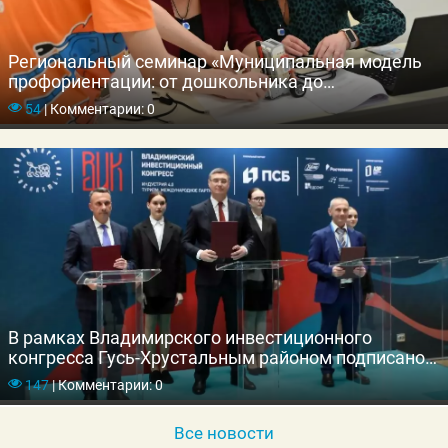
Региональный семинар «Муниципальная модель
профориентации: от дошкольника до
профессионала» прошёл в Гусь-Хрустальном
54
|
Комментарии: 0
округе
В рамках Владимирского инвестиционного
конгресса Гусь-Хрустальным районом подписано
инвестиционное соглашение
147
|
Комментарии: 0
Все новости