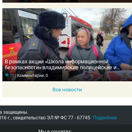
В рамках акции «Школа информационной
безопасности» владимирские полицейские и
общественники информируют граждан о
75
|
Комментарии: 0
распространенных способах мошенничества
Все новости
а защищены.
16 г.,
свидетельство
ЭЛ № ФС 77 - 67745
Подробнее
Мы в соцсетях: