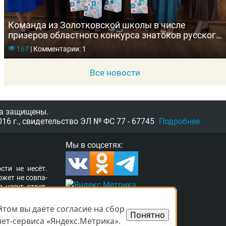
Команда из Золотковской школы в числе
призеров областного конкурса знатоков русского
языка «Грамотеи.РУ»
167
|
Комментарии: 1
Все новости
а защищены.
16 г.,
свидетельство
ЭЛ № ФС 77 - 67745
Подробнее
Мы в соцсетях:
­сти не несёт.
о­жет не сов­па­
в несут от­вет­
ор­та­ле раз­ме­
а свя­зать­ся с
том вы даёте согласие на сбор
том вы даёте согласие на сбор
Понятно
Понятно
­ших прав. Ва­ши
ет-сервиса «Яндекс.Метрика».
ет-сервиса «Яндекс.Метрика».
 при­ня­ты.