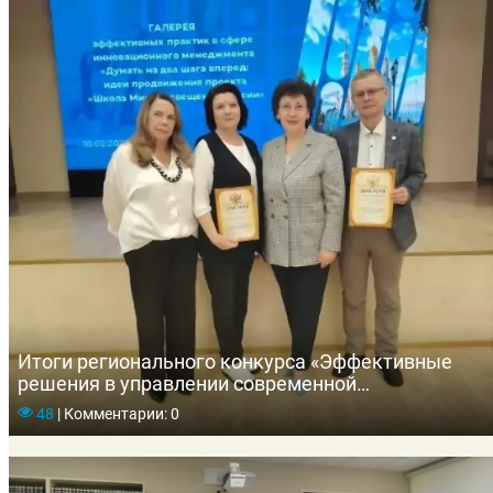
Итоги регионального конкурса «Эффективные
решения в управлении современной
образовательной организацией: Проектный
48
|
Комментарии: 0
подход»