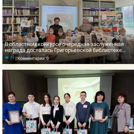
В областном конкурсе очередная заслуженная
награда досталась Григорьевской библиотеке
Гусь-Хрустального района
71
|
Комментарии: 0