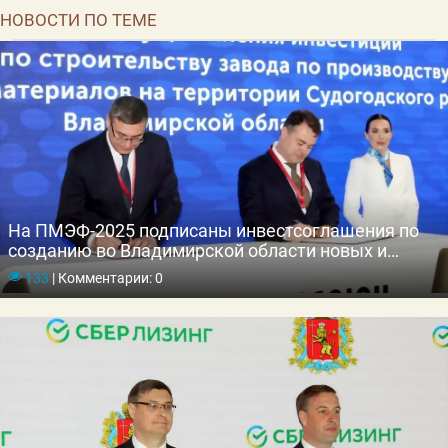
НОВОСТИ ПО ТЕМЕ
На ПМЭФ-2025 подписаны инвестсоглашения по
созданию во Владимирской области новых и
расширению действующих производств
133
|
Комментарии: 0