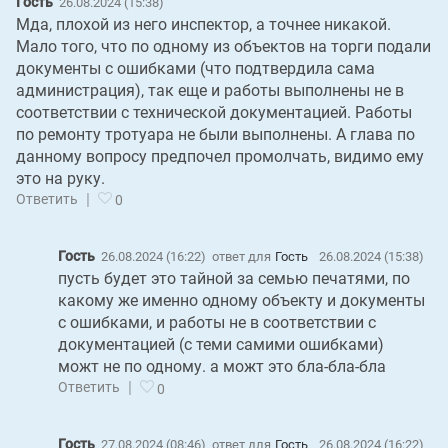
Гость
26.08.2024 (15:38)
Мда, плохой из него инспектор, а точнее никакой.
Мало того, что по одному из объектов на торги подали
документы с ошибками (что подтвердила сама
администрация), так еще и работы выполнены не в
соответствии с технической документацией. Работы
по ремонту тротуара не были выполнены. А глава по
данному вопросу предпочел промолчать, видимо ему
это на руку.
|
Ответить
0
Гость
26.08.2024 (16:22)
ответ для
Гость
26.08.2024 (15:38)
пусть будет это тайной за семью печатями, по
какому же именно одному объекту и документы
с ошибками, и работы не в соответствии с
документацией (с теми самими ошибками)
можт не по одному. а можт это бла-бла-бла
|
Ответить
0
Гость
27.08.2024 (08:46)
ответ для
Гость
26.08.2024 (16:22)