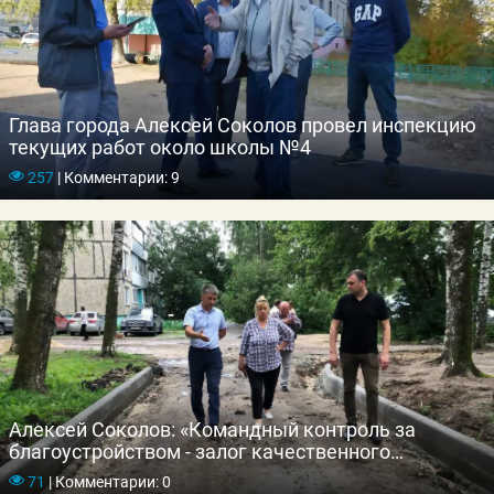
Глава города Алексей Соколов провел инспекцию
текущих работ около школы №4
257
|
Комментарии: 9
Алексей Соколов: «Командный контроль за
благоустройством - залог качественного
выполнения работ»
71
|
Комментарии: 0