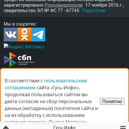
зарегистрировано
Роскомнадзором
17 ноября 2016 г.,
свидетельство
ЭЛ № ФС 77 - 67745
Подробнее
Мы в соцсетях:
В соответствии с
В соответствии с
пользовательским
пользовательским
О нас
Награды
Правила
Контакты
соглашением
соглашением
сайта «Гусь-Инфо»,
сайта «Гусь-Инфо»,
Рекламные услуги в Гусь-Хрустальном
продолжая пользоваться сайтом вы
продолжая пользоваться сайтом вы
даёте согласие на сбор персональных
даёте согласие на сбор персональных
Понятно
Понятно
данных (метаданных) посетителя сайта и
данных (метаданных) посетителя сайта и
на их обработку с использованием
на их обработку с использованием
интернет-сервиса «Яндекс.Метрика».
интернет-сервиса «Яндекс.Метрика».
© Все права защищены.
Гусь-Инфо