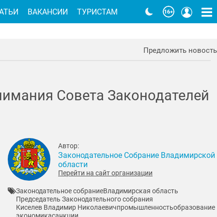
АТЬИ
ВАКАНСИИ
ТУРИСТАМ
Предложить новость
нимания Совета Законодателей
Автор:
Законодательное Собрание Владимирской
области
Перейти на сайт организации
Законодательное собрание
Владимирская область
Председатель Законодательного собрания
Киселeв Владимир Николаевич
промышленность
образование
экономика
санкции