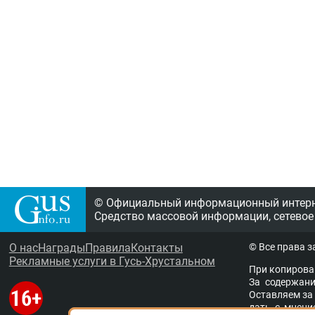
© Официальный информационный интерне
Средство массовой информации, сетевое
О нас
Награды
Правила
Контакты
© Все права 
Рекламные услуги в Гусь-Хрустальном
При копирова
За содержание
Остав­ля­ем за 
дать с мне­ни­