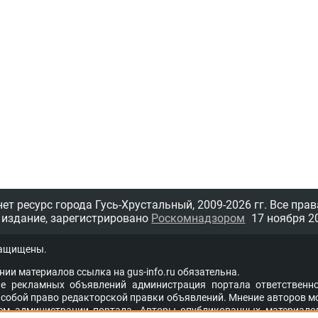
т ресурс города Гусь-Хрустальный,
2009-2026 гг.
Все прав
 издание, зарегистрировано
Роскомнадзором
17 ноября 20
защищены.
нии материалов ссыл­ка на
gus-info.ru
обя­за­тель­на.
 рекламных объявлений администра­ция пор­та­ла от­вет­ствен­но
со­бой пра­во ре­дак­тор­ской прав­ки объ­яв­ле­ний. Мне­ние ав­то­ров м
ем адми­ни­стра­ции пор­та­ла. Ав­то­ры опуб­ли­ко­ван­ных ма­те­ри­а­ло