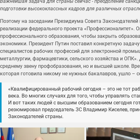
Важнейшая задача для страны сейчас - преодоление санкци
подготовки высококлассных кадров для различных отрасл
Поэтому на заседании Президиума Совета Законодателей
реализации федерального проекта «Профессионалитет». Он
профессионального образования, чтобы закрыть образов
экономики. Президент Путин поставил конкретную задачу
специалистов рабочих профессий для электронной промыш
металлургии, фармацевтики, сельского хозяйства и ОПК».
среднему звену профобразования, но и высшей школе. Вр
которая готовила никому не нужных бакалавров, ушло – 
«Квалифицированный рабочий сегодня – это не тот раб
века. Во многих случаях для того, чтобы управлять ст
И вот таких людей с высшим образованием сегодня гот
резюмировал председатель ЗС Владимир Киселев, прин
Законодателей страны.