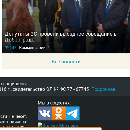
Депутаты ЗС провели выездное совещание в
Доброграде
147
|
Комментарии: 2
Все новости
а защищены.
16 г.,
свидетельство
ЭЛ № ФС 77 - 67745
Подробнее
Мы в соцсетях:
­сти не несёт.
о­жет не сов­па­
в несут от­вет­