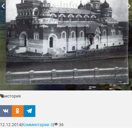
история
12.12.2014
|
Комментарии:
0
|
36