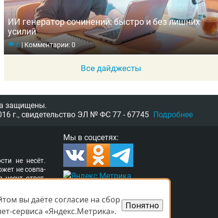
ИИ генератор сочинений: быстро и без лишних
усилий
6
|
Комментарии: 0
Все дайджесты
а защищены.
16 г.,
свидетельство
ЭЛ № ФС 77 - 67745
Подробнее
Мы в соцсетях:
­сти не несёт.
о­жет не сов­па­
в несут от­вет­
ор­та­ле раз­ме­
а свя­зать­ся с
том вы даёте согласие на сбор
том вы даёте согласие на сбор
Понятно
Понятно
­ших прав. Ва­ши
ет-сервиса «Яндекс.Метрика».
ет-сервиса «Яндекс.Метрика».
 при­ня­ты.