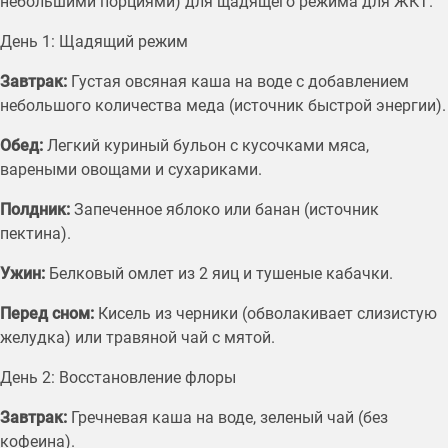
небольшими порциями) для щадящего режима для ЖКТ.
День 1: Щадящий режим
Завтрак:
Густая овсяная каша на воде с добавлением
небольшого количества меда (источник быстрой энергии).
Обед:
Легкий куриный бульон с кусочками мяса,
вареными овощами и сухариками.
Полдник:
Запеченное яблоко или банан (источник
пектина).
Ужин:
Белковый омлет из 2 яиц и тушеные кабачки.
Перед сном:
Кисель из черники (обволакивает слизистую
желудка) или травяной чай с мятой.
День 2: Восстановление флоры
Завтрак:
Гречневая каша на воде, зеленый чай (без
кофеина).