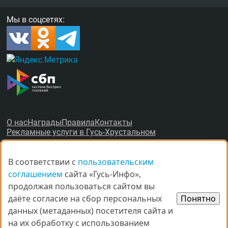
Мы в соцсетях:
О нас
Награды
Правила
Контакты
Рекламные услуги в Гусь-Хрустальном
В соответствии с
В соответствии с
пользовательским
пользовательским
соглашением
соглашением
сайта «Гусь-Инфо»,
сайта «Гусь-Инфо»,
продолжая пользоваться сайтом вы
продолжая пользоваться сайтом вы
© Все права защищены.
даёте согласие на сбор персональных
даёте согласие на сбор персональных
Понятно
Понятно
данных (метаданных) посетителя сайта и
данных (метаданных) посетителя сайта и
При копировании материалов ссыл­ка на
gus-info.ru
обя­за­тель­
на их обработку с использованием
на их обработку с использованием
на.